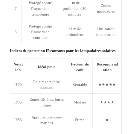
Protégé contre
1 m de
Zones
7
l'immersion
profondeur, 30
inondables
temporaire
minutes
Protégé contre
>1 m de
Utilisation
8
l'immersion
profondeur
sous-marine
continue
Indices de protection IP courants pour les lampadaires solaires
Notat
Facteur de
Recommand
Idéal pour
ion
coût
ation
Eclairage public
IP65
Rentable
★★★★★
standard
Zones côtières, fortes
IP66
Modéré
★★★★
pluies
Applications sous-
IP68
Prime
★
marines