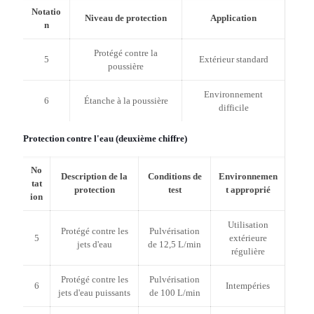
Notatio
Niveau de protection
Application
n
Protégé contre la
5
Extérieur standard
poussière
Environnement
6
Étanche à la poussière
difficile
Protection contre l'eau (deuxième chiffre)
No
Description de la
Conditions de
Environnemen
tat
protection
test
t approprié
ion
Utilisation
Protégé contre les
Pulvérisation
5
extérieure
jets d'eau
de 12,5 L/min
régulière
Protégé contre les
Pulvérisation
6
Intempéries
jets d'eau puissants
de 100 L/min