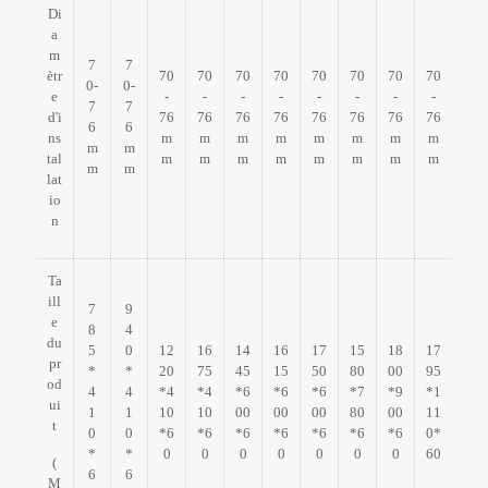
Di
a
m
7
7
ètr
70
70
70
70
70
70
70
70
0-
0-
e
-
-
-
-
-
-
-
-
7
7
d'i
76
76
76
76
76
76
76
76
6
6
ns
m
m
m
m
m
m
m
m
m
m
tal
m
m
m
m
m
m
m
m
m
m
lat
io
n
Ta
ill
7
9
e
8
4
du
5
0
12
16
14
16
17
15
18
17
pr
*
*
20
75
45
15
50
80
00
95
od
4
4
*4
*4
*6
*6
*6
*7
*9
*1
ui
1
1
10
10
00
00
00
80
00
11
t
0
0
*6
*6
*6
*6
*6
*6
*6
0*
*
*
0
0
0
0
0
0
0
60
(
6
6
M