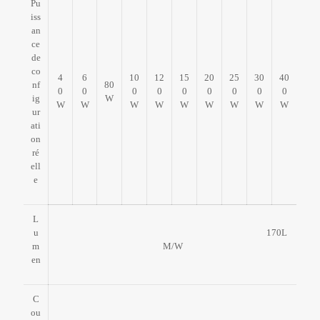
Pu
iss
an
ce
de
co
4
6
10
12
15
20
25
30
40
nf
80
0
0
0
0
0
0
0
0
0
ig
W
W
W
W
W
W
W
W
W
W
ur
ati
on
ré
ell
e
L
u
170L
m
M/W
en
C
ou