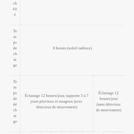
ch
éit
é
Te
m
ps
de
6 heures (soleil radieux)
ch
ar
ge
Te
m
ps
Éclairage 12
Éclairage 12 heures/jour, supporte 5 à 7
de
heures/jour
jours pluvieux et nuageux (avec
dé
(sans détecteur
détecteur de mouvement)
ch
de mouvement)
ar
ge