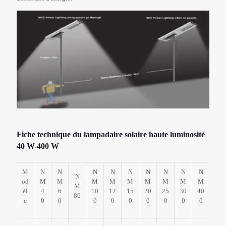
Fiche technique du lampadaire solaire haute luminosité
40 W-400 W
M
N
N
N
N
N
N
N
N
N
N
od
M
M
M
M
M
M
M
M
M
M
èl
4
6
10
12
15
20
25
30
40
80
e
0
0
0
0
0
0
0
0
0