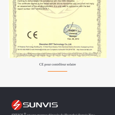
CE pour contrôleur solaire
®
SNESOL
est une marque déposée de Shanghai Sunvis New