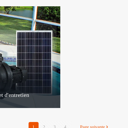
t d'entretien
1
2
3
4
Page suivante