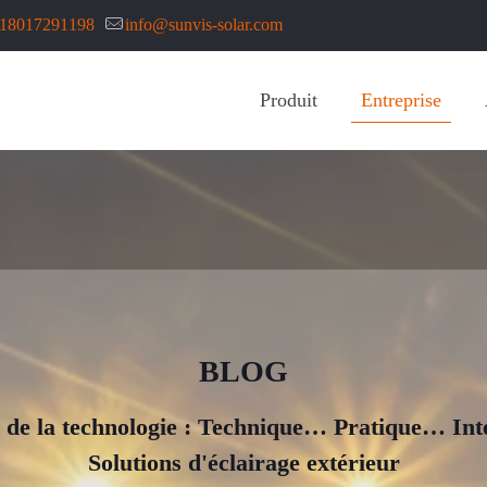
 18017291198
info@sunvis-solar.com
Produit
Entreprise
BLOG
 de la technologie : Technique… Pratique… Int
Solutions d'éclairage extérieur