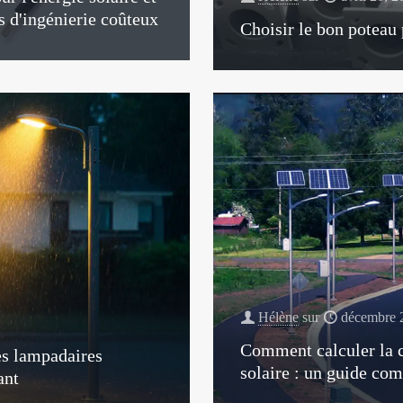
s d'ingénierie coûteux
Choisir le bon poteau 
Hélène
sur
décembre 
Comment calculer la ca
es lampadaires
solaire : un guide com
ant