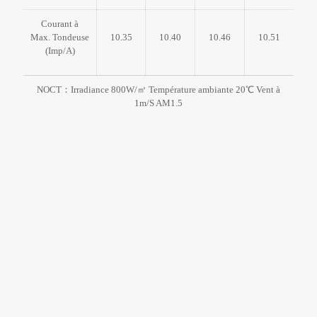
Courant à
Max. Tondeuse
10.35
10.40
10.46
10.51
(Imp/A)
NOCT：Irradiance 800W/㎡ Température ambiante 20℃ Vent à
1m/S AM1.5