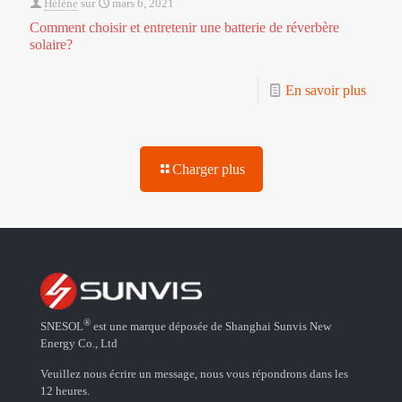
Hélène
sur
mars 6, 2021
Comment choisir et entretenir une batterie de réverbère
solaire?
En savoir plus
Charger plus
®
SNESOL
est une marque déposée de Shanghai Sunvis New
Energy Co., Ltd
Veuillez nous écrire un message, nous vous répondrons dans les
12 heures.