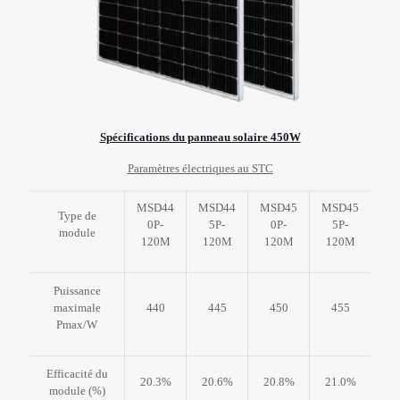
Spécifications du panneau solaire 450W
Paramètres électriques au STC
MSD44
MSD44
MSD45
MSD45
Type de
0P-
5P-
0P-
5P-
module
120M
120M
120M
120M
Puissance
maximale
440
445
450
455
Pmax/W
Efficacité du
20.3%
20.6%
20.8%
21.0%
module (%)