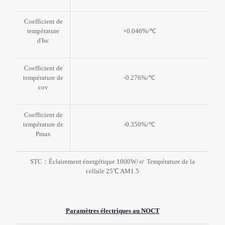
Coefficient de
température
+0.046%/℃
d'Isc
Coefficient de
température de
-0.276%/℃
cov
Coefficient de
température de
-0.350%/℃
Pmax
STC：Éclairement énergétique 1000W/㎡ Température de la
cellule 25℃ AM1.5
Paramètres électriques au NOCT