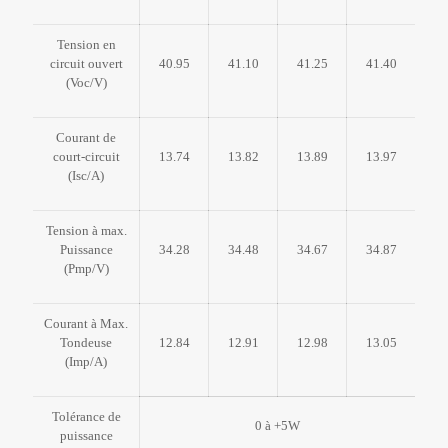
Tension en
circuit ouvert
40.95
41.10
41.25
41.40
(Voc/V)
Courant de
court-circuit
13.74
13.82
13.89
13.97
(Isc/A)
Tension à max.
Puissance
34.28
34.48
34.67
34.87
(Pmp/V)
Courant à Max.
Tondeuse
12.84
12.91
12.98
13.05
(Imp/A)
Tolérance de
0 à +5W
puissance