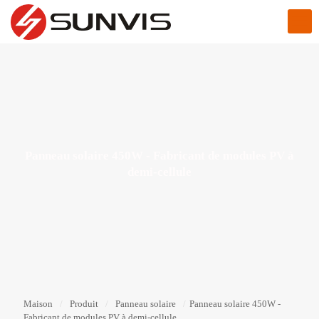
Panneau solaire 450W - Fabricant de modules PV à
demi-cellule
Maison
/
Produit
/
Panneau solaire
/
Panneau solaire 450W -
Fabricant de modules PV à demi-cellule