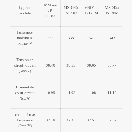
MSD44
Type de
MSD445
MSD450
MSD455
0P-
module
P-120M
P-120M
P-120M
120M
Puissance
maximale
333
336
340
343
Pmax/W
Tension en
circuit ouvert
38.40
38.53
38.65
38.77
(Voc/V)
Courant de
court-circuit
10.99
11.03
11.08
11.12
(Isc/A)
Tension à max.
Puissance
32.19
32.35
32.51
32.67
(Pmp/V)