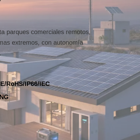
ta parques comerciales remotos,
limas extremos, con autonomía
.
CE/RoHS/IP66/IEC
ONG