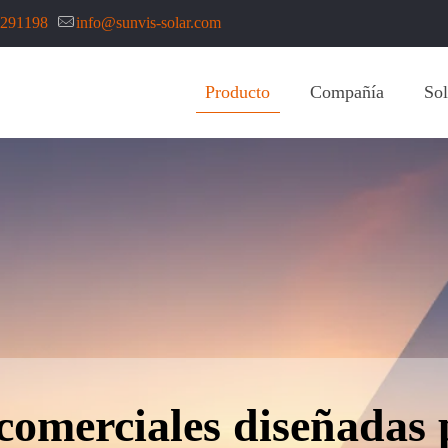
7291198
info@sunvis-solar.com
Producto
Compañía
Sol
 comerciales diseñadas p