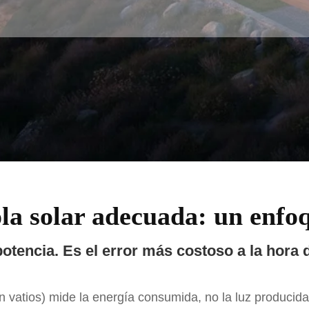
ola solar adecuada: un enfo
potencia. Es el error más costoso a la hora d
 (en vatios) mide la energía consumida, no la luz produc