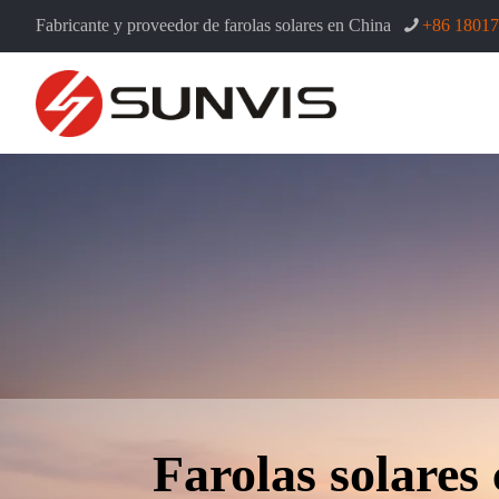
Fabricante y proveedor de farolas solares en China
+86 1801
Farolas solares