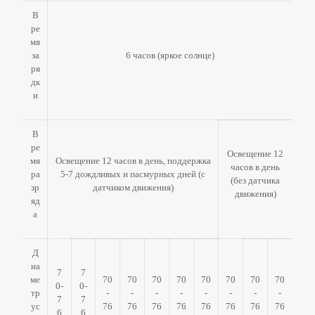
В
ре
мя
за
6 часов (яркое солнце)
ря
дк
и
В
ре
Освещение 12
мя
Освещение 12 часов в день, поддержка
часов в день
ра
5-7 дождливых и пасмурных дней (с
(без датчика
зр
датчиком движения)
движения)
яд
а
Д
иа
7
7
ме
70
70
70
70
70
70
70
70
0-
0-
тр
-
-
-
-
-
-
-
-
7
7
ус
76
76
76
76
76
76
76
76
6
6