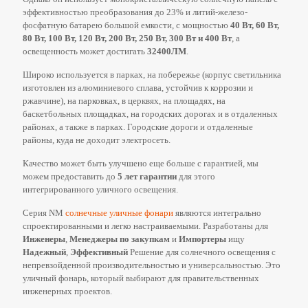
эффективностью преобразования до 23% и литий-железо-
фосфатную батарею большой емкости, с мощностью
40 Вт, 60 Вт,
80 Вт, 100 Вт, 120 Вт, 200 Вт, 250 Вт, 300 Вт и 400 Вт
, а
освещенность может достигать
32400ЛМ
.
Широко используется в парках, на побережье (корпус светильника
изготовлен из алюминиевого сплава, устойчив к коррозии и
ржавчине), на парковках, в церквях, на площадях, на
баскетбольных площадках, на городских дорогах и в отдаленных
районах, а также в парках. Городские дороги и отдаленные
районы, куда не доходит электросеть.
Качество может быть улучшено еще больше с гарантией, мы
можем предоставить до
5 лет гарантии
для этого
интегрированного уличного освещения.
Серия NM
солнечные уличные фонари
являются интегрально
спроектированными и легко настраиваемыми. Разработаны для
Инженеры
,
Менеджеры по закупкам
и
Импортеры
ищу
Надежный
,
Эффективный
Решение для солнечного освещения с
непревзойденной производительностью и универсальностью. Это
уличный фонарь, который выбирают для правительственных
инженерных проектов.