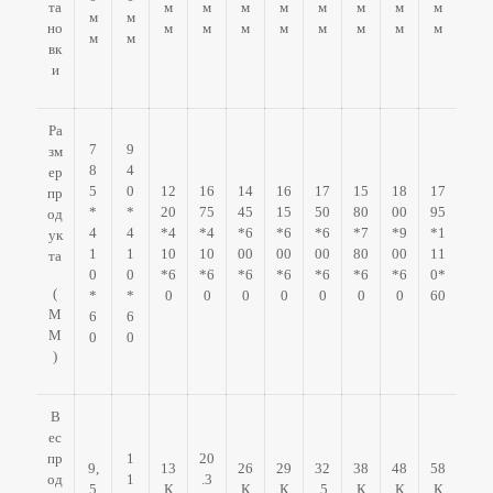
та
м
м
м
м
м
м
м
м
м
м
но
м
м
м
м
м
м
м
м
м
м
вк
и
Ра
7
9
зм
8
4
ер
5
0
12
16
14
16
17
15
18
17
пр
*
*
20
75
45
15
50
80
00
95
од
4
4
*4
*4
*6
*6
*6
*7
*9
*1
ук
1
1
10
10
00
00
00
80
00
11
та
0
0
*6
*6
*6
*6
*6
*6
*6
0*
(
*
*
0
0
0
0
0
0
0
60
М
6
6
М
0
0
)
В
ес
пр
1
20
9,
13
26
29
32
38
48
58
од
1
.3
5
К
К
К
,5
К
К
К