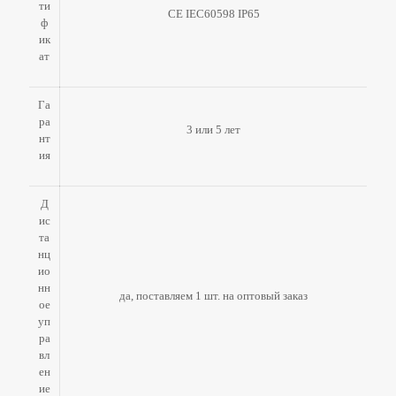
ти
CE IEC60598 IP65
ф
ик
ат
Га
ра
3 или 5 лет
нт
ия
Д
ис
та
нц
ио
нн
да, поставляем 1 шт. на оптовый заказ
ое
уп
ра
вл
ен
ие