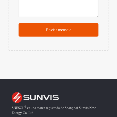
®
SNESOL
es una marca registrada de Shanghai Sunvis New
Energy Co.,Ltd.