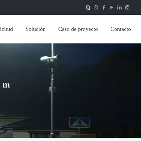
icitud
Solución
Caso de proyecto
Contacto
7 m