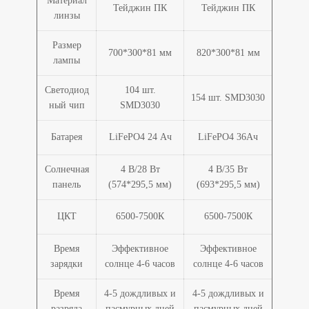
Материал
Тейджин ПК
Тейджин ПК
линзы
Размер
700*300*81 мм
820*300*81 мм
лампы
Светодиод
104 шт.
154 шт. SMD3030
ный чип
SMD3030
Батарея
LiFePO4 24 Ач
LiFePO4 36Ач
Солнечная
4 В/28 Вт
4 В/35 Вт
панель
(574*295,5 мм)
(693*295,5 мм)
ЦКТ
6500-7500К
6500-7500К
Время
Эффективное
Эффективное
зарядки
солнце 4-6 часов
солнце 4-6 часов
Время
4-5 дождливых и
4-5 дождливых и
разряда
пасмурных дней
пасмурных дней