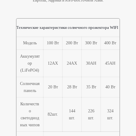
Европы, Африки и Юго-Восточной Азии.
Технические характеристики солнечного прожектора WIFI
Модель
100 Вт
200 Вт
300 Вт
400 Вт
Аккумулят
ор
12АХ
24АХ
30AH
45AH
(LiFePO4)
Солнечная
20 Вт
28 Вт
35 Вт
40 Вт
панель
Количеств
о
144
226
324
82шт.
светодиод
шт.
шт.
шт.
ных чипов