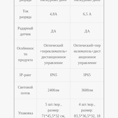
Ток
4,8А
6,5 А
разряда
Радарный
ДА
ДА
датчик
Оптический
Оптический+пер
Особеннос
+переключатель+
еключатель+дист
ти
дистанционное
анционное
продукта
управление
управление
IP-ранг
IP65
IP65
Световой
2400лм
3600лм
поток
5 шт./кор.,
4 шт./кор.,
размер:
размер:
Упаковка
71*45,5*32 см,
83,5*36,5*32, 18