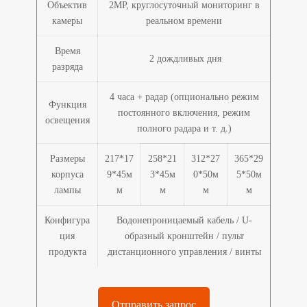
Объектив
2MP, круглосуточный мониторинг в
камеры
реальном времени
Время
2 дождливых дня
разряда
4 часа + радар (опционально режим
Функция
постоянного включения, режим
освещения
полного радара и т. д.)
Размеры
217*17
258*21
312*27
365*29
корпуса
9*45м
3*45м
0*50м
5*50м
лампы
м
м
м
м
Конфигура
Водонепроницаемый кабель / U-
ция
образный кронштейн / пульт
продукта
дистанционного управления / винты
Отправить запрос