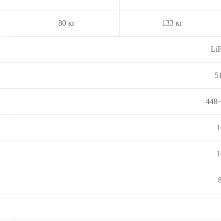
80 кг
133 кг
Li
5
448~
1
1