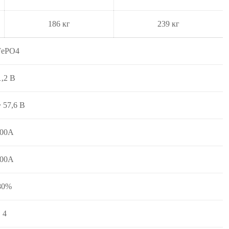
186 кг
239 кг
FePO4
1,2 В
 57,6 В
00А
00А
80%
4