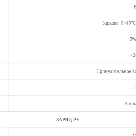
Зарядка: 0~45℃
5%
<2
Принудительное в
В по
ЗАРЯД PV
M