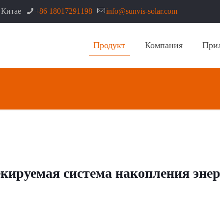
 Китае
+86 18017291198
info@sunvis-solar.com
Продукт
Компания
При
кируемая система накопления эне