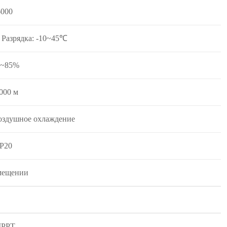
6000
 Разрядка: -10~45℃
~85%
000 м
оздушное охлаждение
IP20
мещении
PPT