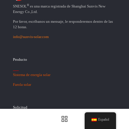
®
SNESOL
es una marca registrada de Shanghai Sunvis New
Energy Co.,Ltd.
Por favor, escríbanos un mensaje, le responderemos dentro de las
12 horas.
info@sunvis-solar.com
Producto
Sistema de energía solar
Farola solar
Solicitud
Español
Luz solar para estacionamiento