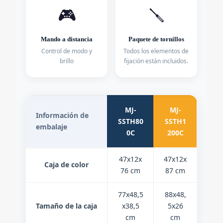
🎮
🪛
Mando a distancia
Paquete de tornillos
Control de modo y
Todos los elementos de
brillo
fijación están incluidos.
MJ-
MJ-
Información de
SSTH80
SSTH1
embalaje
0C
200C
47x12x
47x12x
Caja de color
76 cm
87 cm
77x48,5
88x48,
Tamaño de la caja
x38,5
5x26
cm
cm