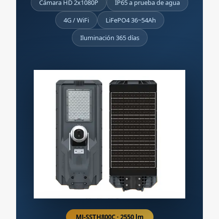
Cámara HD 2x1080P
IP65 a prueba de agua
4G / WiFi
LiFePO4 36~54Ah
Iluminación 365 días
MJ-SSTH800C · 2550 lm