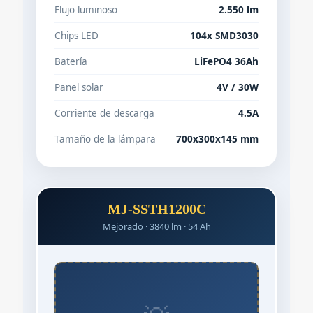
Flujo luminoso
2.550 lm
Chips LED
104x SMD3030
Batería
LiFePO4 36Ah
Panel solar
4V / 30W
Corriente de descarga
4.5A
Tamaño de la lámpara
700x300x145 mm
MJ-SSTH1200C
Mejorado · 3840 lm · 54 Ah