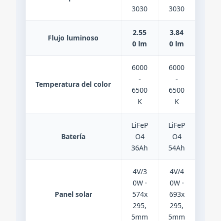
3030
3030
2.55
3.84
Flujo luminoso
0 lm
0 lm
6000
6000
-
-
Temperatura del color
6500
6500
K
K
LiFeP
LiFeP
Batería
O4
O4
36Ah
54Ah
4V/3
4V/4
0W ·
0W ·
Panel solar
574x
693x
295,
295,
5mm
5mm