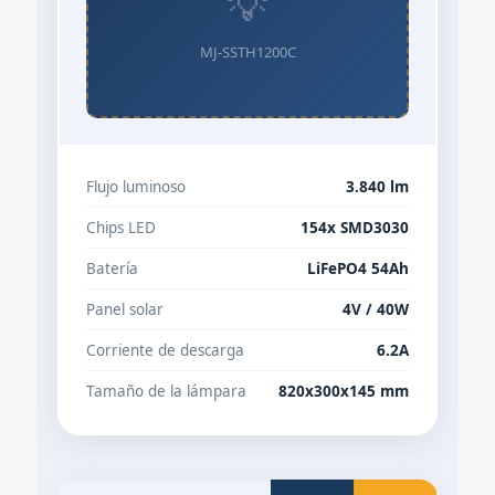
💡
MJ-SSTH1200C
Flujo luminoso
3.840 lm
Chips LED
154x SMD3030
Batería
LiFePO4 54Ah
Panel solar
4V / 40W
Corriente de descarga
6.2A
Tamaño de la lámpara
820x300x145 mm