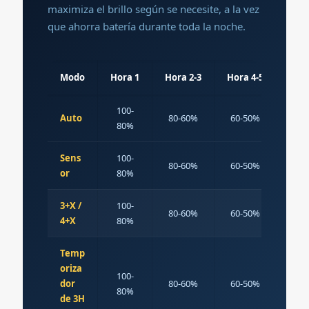
maximiza el brillo según se necesite, a la vez
que ahorra batería durante toda la noche.
Modo
Hora 1
Hora 2-3
Hora 4-5
Hora
100-
50
Auto
80-60%
60-50%
80%
40
Sens
100-
50
80-60%
60-50%
or
80%
40
3+X /
100-
50
80-60%
60-50%
4+X
80%
40
Temp
oriza
100-
APA
dor
80-60%
60-50%
80%
D
de 3H