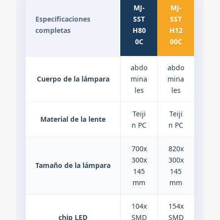
MJ-
MJ-
Especificaciones
SST
SST
completas
H80
H12
0C
00C
abdo
abdo
Cuerpo de la lámpara
mina
mina
les
les
Teiji
Teiji
Material de la lente
n PC
n PC
700x
820x
300x
300x
Tamaño de la lámpara
145
145
mm
mm
104x
154x
chip LED
SMD
SMD